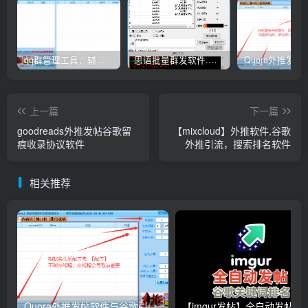
qq群管理工具，辅助群员导出工具(软件批量导出好帮手：QQ群成员一键提取，QQ群员提取【QQ群员提取】
思语批量群发软件.私信.点赞.加好友功能+查询手机是否已注册账号
上一篇
下一篇
goodreads外推发帖谷歌留
【mixcloud】外推软件,谷歌
痕收录协议软件
外推引流，搜索排名软件
相关推荐
Quora外推发帖软件与谷歌引流协议软件，推广_营销软件
【imgur发帖】全自动发帖