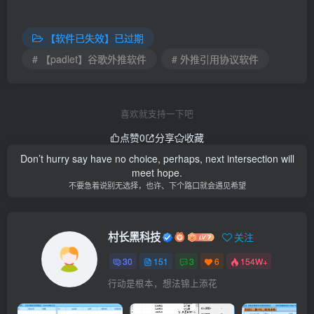
【软件已失效】已过期
# 【padlet】谷歌外推软件
# 外推引用协议软件
喜欢就支持一下吧
点赞
0
分享
收藏
Don’t hurry say have no choice, perhaps, next intersection will
meet hope.
不要急着说别无选择，也许、下个路口就会遇见希望
村长黑科技
关注
30
151
3
6
154W+
行动是根本，想法锦上添花