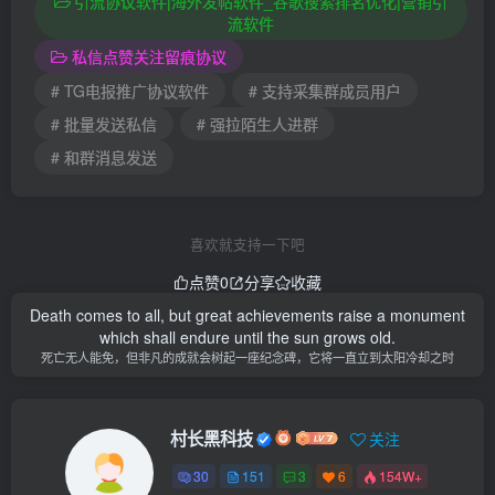
引流协议软件|海外发帖软件_谷歌搜索排名优化|营销引
流软件
私信点赞关注留痕协议
# TG电报推广协议软件
# 支持采集群成员用户
# 批量发送私信
# 强拉陌生人进群
# 和群消息发送
喜欢就支持一下吧
点赞
0
分享
收藏
Death comes to all, but great achievements raise a monument
which shall endure until the sun grows old.
死亡无人能免，但非凡的成就会树起一座纪念碑，它将一直立到太阳冷却之时
村长黑科技
关注
30
151
3
6
154W+