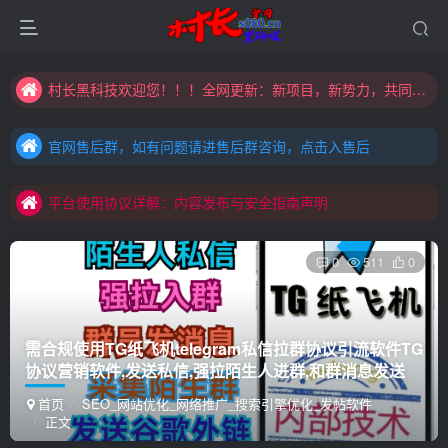
村长黑科技欢迎您！！！全网更新：新项目，新势力，共同发展
大家注意辨别盗版以免购买到（盗版）非本站购买的软件,本站概不负责!
官网售后群，如有问题请进售后群咨询，点击入售后
村长黑科技欢迎您！！！全网更新：新项目，新势力，共同发展
官网售后群，如有问题请进售后群咨询，点击入售后
平台使用协议详解：内容发布与安全指南声明
官网售后群，如有问题请进售后群咨询，点击入售后
平台使用协议详解：内容发布与安全指南声明
平台使用协议详解：内容发布与安全指南声明
0
511
0
需合规使用TG纸飞机telegram私信拉群协议引流软件TG
协议营销软件,发送私信,强拉陌生人进群,和群消息发送
首页
SEO_网站优化_网络推广_搜索引擎优化_发帖软件
正文