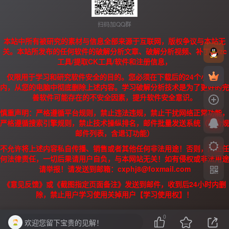
扫码加QQ群
本站中所有被研究的素材与信息全部来源于互联网，版权争议与本站无
关。本站所发布的任何软件的破解分析文章、破解分析视频、补丁、/zc
工具/提取CK工具/软件和注册信息，
仅限用于学习和研究软件安全的目的。您必须在下载后的24个小时之
内，从您的电脑中彻底删除上述内容。学习破解分析技术是为了更好的完
善软件可能存在的不安全因素，提升软件安全意识。
慎重声明：严格遵循平台规则，禁止违法违规，禁止干扰网络正常功能，
严格遵循搜索引擎规则，禁止技术操纵排名，邮件批量发送系统（需合规
邮件列表，含退订功能）
不允许将上述内容私自传播、销售或者其他任何非法用途！否则，产生任
何法律责任，一切后果请用户自负，与本网站无关！如有侵权或非法用途
请举报！请发送到邮箱：cxphj8@foxmail.com
《意见反馈》或《截图指定页面备注》发送到邮件，收到后24小时内删
除，禁止用户学习使用关掉用户【学习使用权】！
0
欢迎您留下宝贵的见解！