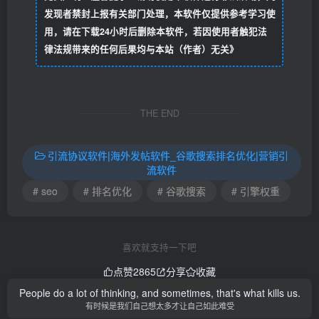
发现者禁封上报有关部门处理，本软件仅提供参考学习使
用，请在下载24小时后删除本软件，若因使用者触犯法
律法规带来的任何后果均与本站（作者）无关》
THE END
引流协议软件|海外发帖软件_谷歌搜索排名优化|营销引
流软件
# seo
# 排名优化
# 谷歌搜索
# 引擎权重
喜欢就支持一下吧
点赞
2865
分享
收藏
People do a lot of thinking, and sometimes, that's what kills us.
有时候是我们自己想太多才让自己如此难受