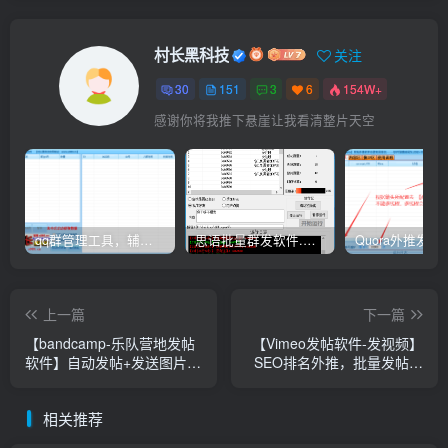
村长黑科技
关注
30
151
3
6
154W+
感谢你将我推下悬崖让我看清整片天空
qq群管理工具，辅助群员导出工具(软件批量导出好帮手：QQ群成员一键提取，QQ群员提取【QQ群员提取】
思语批量群发软件.私信.点赞.加好友功能+查询手机是否已注册账号
上一篇
下一篇
【bandcamp-乐队营地发帖
【Vimeo发帖软件-发视频】
软件】自动发帖+发送图片，
SEO排名外推，批量发帖，
【谷歌排名优化】
发布视频，协议软件，关键
词和话题插入自动发帖的推
相关推荐
广软件谷歌谷歌排名