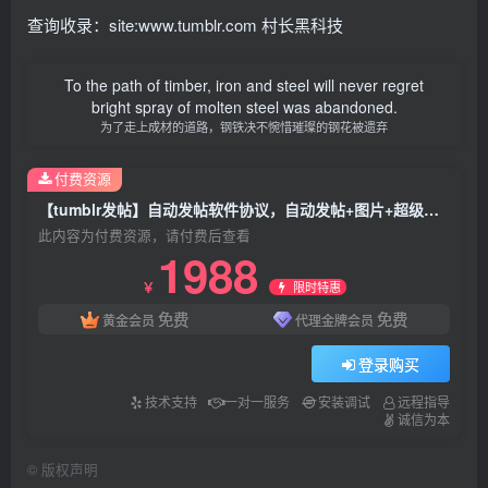
查询收录：site:www.tumblr.com 村长黑科技
To the path of timber, iron and steel will never regret
bright spray of molten steel was abandoned.
为了走上成材的道路，钢铁决不惋惜璀璨的钢花被遗弃
付费资源
【tumblr发帖】自动发帖软件协议，自动发帖+图片+超级链接，谷歌搜索增加引擎中权重【谷歌排名优化】【tumblr发帖发图全自动】
此内容为付费资源，请付费后查看
1988
限时特惠
￥
免费
免费
黄金会员
代理金牌会员
登录购买
技术支持
一对一服务
安装调试
远程指导
诚信为本
©
版权声明