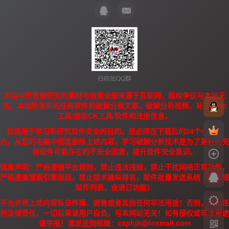
扫码加QQ群
本站中所有被研究的素材与信息全部来源于互联网，版权争议与本站无
关。本站所发布的任何软件的破解分析文章、破解分析视频、补丁、/zc
工具/提取CK工具/软件和注册信息，
仅限用于学习和研究软件安全的目的。您必须在下载后的24个小时之
内，从您的电脑中彻底删除上述内容。学习破解分析技术是为了更好的完
善软件可能存在的不安全因素，提升软件安全意识。
慎重声明：严格遵循平台规则，禁止违法违规，禁止干扰网络正常功能，
严格遵循搜索引擎规则，禁止技术操纵排名，邮件批量发送系统（需合规
邮件列表，含退订功能）
不允许将上述内容私自传播、销售或者其他任何非法用途！否则，产生任
何法律责任，一切后果请用户自负，与本网站无关！如有侵权或非法用途
请举报！请发送到邮箱：cxphj8@foxmail.com