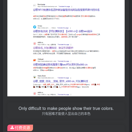
Only difficult to make people show their true colors.
只有困难才能使人显出自己的本色
付费资源