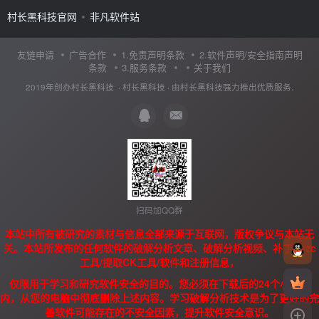
村长黑科技官网
非凡软件站
友链申请
广告合作
1.免责声明条款
2.软件声明/安全指南声明
条款
3.服务条款
关于我们
2019年创办村长黑科技 ·
村长黑科技
· 由
村长黑科技
强力推出优质服务.
扫码加QQ群
本站中所有被研究的素材与信息全部来源于互联网，版权争议与本站无
关。本站所发布的任何软件的破解分析文章、破解分析视频、补丁、/zc
工具/提取CK工具/软件和注册信息，
仅限用于学习和研究软件安全的目的。您必须在下载后的24个小时之
内，从您的电脑中彻底删除上述内容。学习破解分析技术是为了更好的完
善软件可能存在的不安全因素，提升软件安全意识。