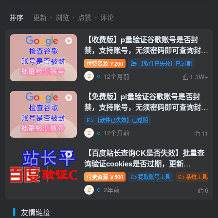
排序
更新
浏览
点赞
评论
【收费版】p量验证谷歌账号是否封
禁，支持账号，无须密码即可查询封禁
【谷歌账号检测查询是否封禁】【会员
付费资源
200
【软件已失效】已过期
￥
免费使用】
12个月前
1.3W+
【免费版】pi量验证谷歌账号是否封
禁，支持账号，无须密码即可查询封禁
【谷歌账号检测是否封禁】
【软件已失效】已过期
12个月前
11
【百度站长查询CK是否失效】批量查
询验证cookies是否过期，更新
cookies
付费资源
500
提取账号工具
系统工具/教
￥
2年前
6
友情链接