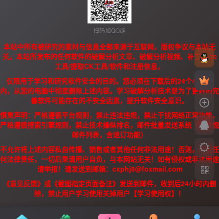
扫码加QQ群
本站中所有被研究的素材与信息全部来源于互联网，版权争议与本站无
关。本站所发布的任何软件的破解分析文章、破解分析视频、补丁、/zc
工具/提取CK工具/软件和注册信息，
仅限用于学习和研究软件安全的目的。您必须在下载后的24个小时之
内，从您的电脑中彻底删除上述内容。学习破解分析技术是为了更好的完
善软件可能存在的不安全因素，提升软件安全意识。
慎重声明：严格遵循平台规则，禁止违法违规，禁止干扰网络正常功能，
严格遵循搜索引擎规则，禁止技术操纵排名，邮件批量发送系统（需合规
邮件列表，含退订功能）
不允许将上述内容私自传播、销售或者其他任何非法用途！否则，产生任
何法律责任，一切后果请用户自负，与本网站无关！如有侵权或非法用途
请举报！请发送到邮箱：cxphj8@foxmail.com
《意见反馈》或《截图指定页面备注》发送到邮件，收到后24小时内删
除，禁止用户学习使用关掉用户【学习使用权】！