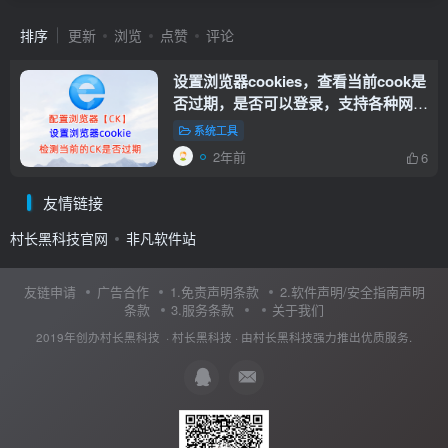
排序
更新
浏览
点赞
评论
设置浏览器cookies，查看当前cook是
否过期，是否可以登录，支持各种网站
设置cookies，CK植入浏览器
【CK植
系统工具
入浏览器】
2年前
6
友情链接
村长黑科技官网
非凡软件站
友链申请
广告合作
1.免责声明条款
2.软件声明/安全指南声明
条款
3.服务条款
关于我们
2019年创办村长黑科技 ·
村长黑科技
· 由
村长黑科技
强力推出优质服务.