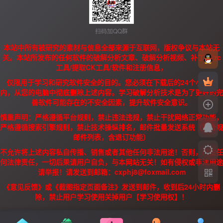
扫码加QQ群
本站中所有被研究的素材与信息全部来源于互联网，版权争议与本站无
关。本站所发布的任何软件的破解分析文章、破解分析视频、补丁、/zc
工具/提取CK工具/软件和注册信息，
仅限用于学习和研究软件安全的目的。您必须在下载后的24个小时之
内，从您的电脑中彻底删除上述内容。学习破解分析技术是为了更好的完
善软件可能存在的不安全因素，提升软件安全意识。
慎重声明：严格遵循平台规则，禁止违法违规，禁止干扰网络正常功能，
严格遵循搜索引擎规则，禁止技术操纵排名，邮件批量发送系统（需合规
邮件列表，含退订功能）
不允许将上述内容私自传播、销售或者其他任何非法用途！否则，产生任
何法律责任，一切后果请用户自负，与本网站无关！如有侵权或非法用途
请举报！请发送到邮箱：cxphj8@foxmail.com
《意见反馈》或《截图指定页面备注》发送到邮件，收到后24小时内删
除，禁止用户学习使用关掉用户【学习使用权】！