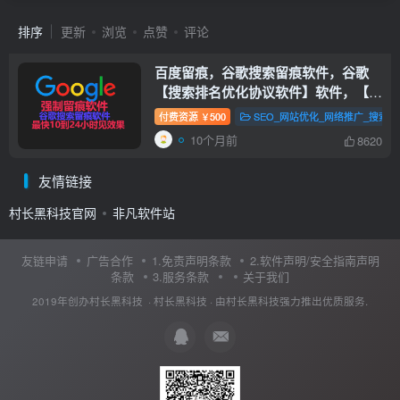
排序
更新
浏览
点赞
评论
百度留痕，谷歌搜索留痕软件，谷歌
【搜索排名优化协议软件】软件，【脸
书】【油管】【facebook】
付费资源
500
SEO_网站优化_网络推广_搜索
￥
【steamcommunity】等等，网站留痕
10个月前
8620
软件，搜索留痕
【搜索排名优化协议软
件】
友情链接
村长黑科技官网
非凡软件站
友链申请
广告合作
1.免责声明条款
2.软件声明/安全指南声明
条款
3.服务条款
关于我们
2019年创办村长黑科技 ·
村长黑科技
· 由
村长黑科技
强力推出优质服务.