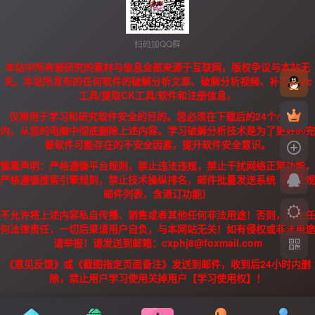
扫码加QQ群
本站中所有被研究的素材与信息全部来源于互联网，版权争议与本站无
关。本站所发布的任何软件的破解分析文章、破解分析视频、补丁、/zc
工具/提取CK工具/软件和注册信息，
仅限用于学习和研究软件安全的目的。您必须在下载后的24个小时之
内，从您的电脑中彻底删除上述内容。学习破解分析技术是为了更好的完
善软件可能存在的不安全因素，提升软件安全意识。
慎重声明：严格遵循平台规则，禁止违法违规，禁止干扰网络正常功能，
严格遵循搜索引擎规则，禁止技术操纵排名，邮件批量发送系统（需合规
邮件列表，含退订功能）
不允许将上述内容私自传播、销售或者其他任何非法用途！否则，产生任
何法律责任，一切后果请用户自负，与本网站无关！如有侵权或非法用途
请举报！请发送到邮箱：cxphj8@foxmail.com
《意见反馈》或《截图指定页面备注》发送到邮件，收到后24小时内删
除，禁止用户学习使用关掉用户【学习使用权】！