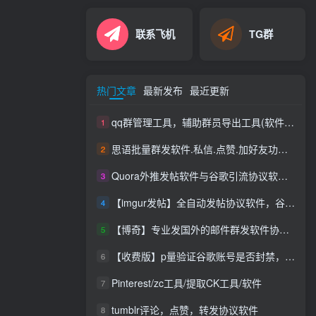
联系飞机
TG群
热门文章
最新发布
最近更新
qq群管理工具，辅助群员导出工具(软件批量导出好帮手：QQ群成员一键提取，QQ群员提取
1
思语批量群发软件.私信.点赞.加好友功能+查询手机是否已注册账号
2
Quora外推发帖软件与谷歌引流协议软件，推广_营销软件
3
【imgur发帖】全自动发帖协议软件，谷歌搜索引流推广软件
4
【博奇】专业发国外的邮件群发软件协议，邮件群发软件协议|支持网址|发送速度快|效果好|你不限制内容和行业
5
【收费版】p量验证谷歌账号是否封禁，支持账号，无须密码即可查询封禁【谷歌账号检测查询是否封禁】【会员免费使用】
6
Pinterest/zc工具/提取CK工具/软件
7
tumblr评论，点赞，转发协议软件
8