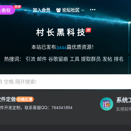
实用
加入会员
论坛社区
/教程
村 长 黑 科 技
本站已发布
篇优质资源！
3444
热搜词：
引流
邮件
谷歌留痕
工具
提取群员
发帖
排名
用 空格 隔开搜索!
软件定做
系统
价格实惠
件开发定制，联系客服QQ：764341854
实用软
不负责!