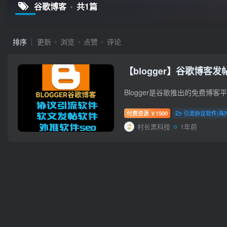
谷歌博客
共1篇
排序
更新
浏览
点赞
评论
【blogger】谷歌博客
付费资源
1500
引流协议软件|海
￥
村长黑科技
1年前