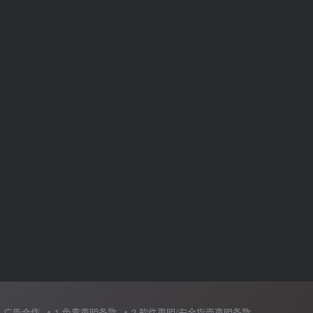
广告合作
1.免责声明条款
2.软件声明/安全指南声明条款