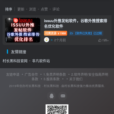
排序
更新
浏览
点赞
评论
issuu外推发帖软件，谷歌外推搜索排
名优化软件
付费资源
1988
【软件已失效】已过期
￥
2个月前
1W+
友情链接
村长黑科技官网
非凡软件站
友链申请
广告合作
1.免责声明条款
2.软件声明/安全指南声明
条款
3.服务条款
关于我们
2019年创办村长黑科技 ·
村长黑科技
· 由
村长黑科技
强力推出优质服务.