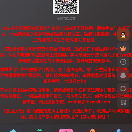
扫码加QQ群
本站中所有被研究的素材与信息全部来源于互联网，版权争议与本站无
关。本站所发布的任何软件的破解分析文章、破解分析视频、补丁、/zc
工具/提取CK工具/软件和注册信息，
仅限用于学习和研究软件安全的目的。您必须在下载后的24个小时之
内，从您的电脑中彻底删除上述内容。学习破解分析技术是为了更好的完
善软件可能存在的不安全因素，提升软件安全意识。
慎重声明：严格遵循平台规则，禁止违法违规，禁止干扰网络正常功能，
严格遵循搜索引擎规则，禁止技术操纵排名，邮件批量发送系统（需合规
邮件列表，含退订功能）
不允许将上述内容私自传播、销售或者其他任何非法用途！否则，产生任
何法律责任，一切后果请用户自负，与本网站无关！如有侵权或非法用途
请举报！请发送到邮箱：cxphj8@foxmail.com
《意见反馈》或《截图指定页面备注》发送到邮件，收到后24小时内删
除，禁止用户学习使用关掉用户【学习使用权】！