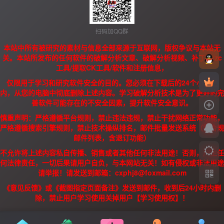
扫码加QQ群
本站中所有被研究的素材与信息全部来源于互联网，版权争议与本站无
关。本站所发布的任何软件的破解分析文章、破解分析视频、补丁、/zc
工具/提取CK工具/软件和注册信息，
仅限用于学习和研究软件安全的目的。您必须在下载后的24个小时之
内，从您的电脑中彻底删除上述内容。学习破解分析技术是为了更好的完
善软件可能存在的不安全因素，提升软件安全意识。
慎重声明：严格遵循平台规则，禁止违法违规，禁止干扰网络正常功能，
严格遵循搜索引擎规则，禁止技术操纵排名，邮件批量发送系统（需合规
邮件列表，含退订功能）
不允许将上述内容私自传播、销售或者其他任何非法用途！否则，产生任
何法律责任，一切后果请用户自负，与本网站无关！如有侵权或非法用途
请举报！请发送到邮箱：cxphj8@foxmail.com
《意见反馈》或《截图指定页面备注》发送到邮件，收到后24小时内删
除，禁止用户学习使用关掉用户【学习使用权】！