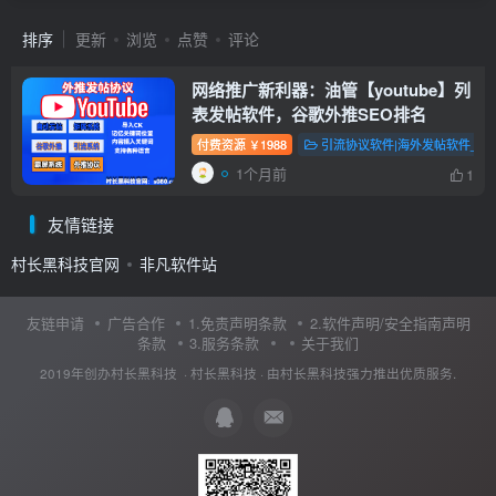
排序
更新
浏览
点赞
评论
网络推广新利器：油管【youtube】列
表发帖软件，谷歌外推SEO排名
付费资源
1988
引流协议软件|海外发帖软件_谷
￥
1个月前
1
友情链接
村长黑科技官网
非凡软件站
友链申请
广告合作
1.免责声明条款
2.软件声明/安全指南声明
条款
3.服务条款
关于我们
2019年创办村长黑科技 ·
村长黑科技
· 由
村长黑科技
强力推出优质服务.