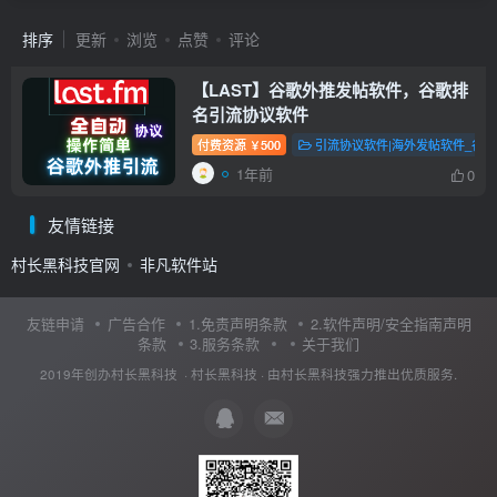
排序
更新
浏览
点赞
评论
【LAST】谷歌外推发帖软件，谷歌排
名引流协议软件
付费资源
500
引流协议软件|海外发帖软件_谷
￥
1年前
0
友情链接
村长黑科技官网
非凡软件站
友链申请
广告合作
1.免责声明条款
2.软件声明/安全指南声明
条款
3.服务条款
关于我们
2019年创办村长黑科技 ·
村长黑科技
· 由
村长黑科技
强力推出优质服务.