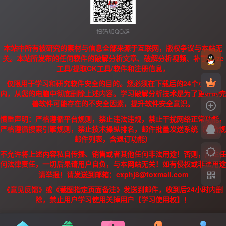
扫码加QQ群
本站中所有被研究的素材与信息全部来源于互联网，版权争议与本站无
关。本站所发布的任何软件的破解分析文章、破解分析视频、补丁、/zc
工具/提取CK工具/软件和注册信息，
仅限用于学习和研究软件安全的目的。您必须在下载后的24个小时之
内，从您的电脑中彻底删除上述内容。学习破解分析技术是为了更好的完
善软件可能存在的不安全因素，提升软件安全意识。
慎重声明：严格遵循平台规则，禁止违法违规，禁止干扰网络正常功能，
严格遵循搜索引擎规则，禁止技术操纵排名，邮件批量发送系统（需合规
邮件列表，含退订功能）
不允许将上述内容私自传播、销售或者其他任何非法用途！否则，产生任
何法律责任，一切后果请用户自负，与本网站无关！如有侵权或非法用途
请举报！请发送到邮箱：cxphj8@foxmail.com
《意见反馈》或《截图指定页面备注》发送到邮件，收到后24小时内删
除，禁止用户学习使用关掉用户【学习使用权】！