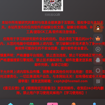
扫码加QQ群
本站中所有被研究的素材与信息全部来源于互联网，版权争议与本站无
关。本站所发布的任何软件的破解分析文章、破解分析视频、补丁、/zc
工具/提取CK工具/软件和注册信息，
仅限用于学习和研究软件安全的目的。您必须在下载后的24个小时之
内，从您的电脑中彻底删除上述内容。学习破解分析技术是为了更好的完
善软件可能存在的不安全因素，提升软件安全意识。
慎重声明：严格遵循平台规则，禁止违法违规，禁止干扰网络正常功能，
严格遵循搜索引擎规则，禁止技术操纵排名，邮件批量发送系统（需合规
邮件列表，含退订功能）
不允许将上述内容私自传播、销售或者其他任何非法用途！否则，产生任
何法律责任，一切后果请用户自负，与本网站无关！如有侵权或非法用途
请举报！请发送到邮箱：cxphj8@foxmail.com
《意见反馈》或《截图指定页面备注》发送到邮件，收到后24小时内删
除，禁止用户学习使用关掉用户【学习使用权】！