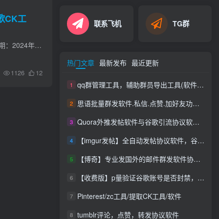
歌CK工
联系飞机
TG群
谷歌账号批量提取CK，批量获取出账号的cookie，提取谷歌账号ck工具更新日期：2024年3月26日更新日期：2024年9月2日
热门文章
最新发布
最近更新
1126
12
qq群管理工具，辅助群员导出工具(软件批量导出好帮手：QQ群成员一键提取，QQ群员提取
1
思语批量群发软件.私信.点赞.加好友功能+查询手机是否已注册账号
2
Quora外推发帖软件与谷歌引流协议软件，推广_营销软件
3
【imgur发帖】全自动发帖协议软件，谷歌搜索引流推广软件
4
【博奇】专业发国外的邮件群发软件协议，邮件群发软件协议|支持网址|发送速度快|效果好|你不限制内容和行业
5
【收费版】p量验证谷歌账号是否封禁，支持账号，无须密码即可查询封禁【谷歌账号检测查询是否封禁】【会员免费使用】
6
Pinterest/zc工具/提取CK工具/软件
7
tumblr评论，点赞，转发协议软件
8