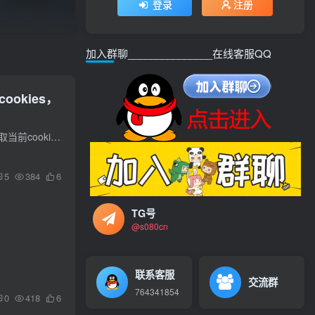
登录
注册
加入群聊_______________在线客服QQ
okies，
功能：1：设置浏览器cookies2：查看当前cook是否过期3：是否可以登录，获取当前更新的cookies4：获取当前cookies5：验证cookies是否过期6：支持各种网站设置cookies7：检测当前的CK是否可用
5
384
6
TG号
@s080cn
联系客服
交流群
764341854
0
418
6