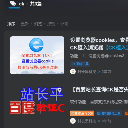
ck
共3篇
排序
更新
浏览
点赞
评论
设置浏览器cookies，
CK植入浏览器
【CK植入
系统工具
村长黑科技
2年前
【百度站长查询CK是否失效
软件功能：当前支持多线程查询账
付费资源
500
提取账号工具
￥
村长黑科技
2年前