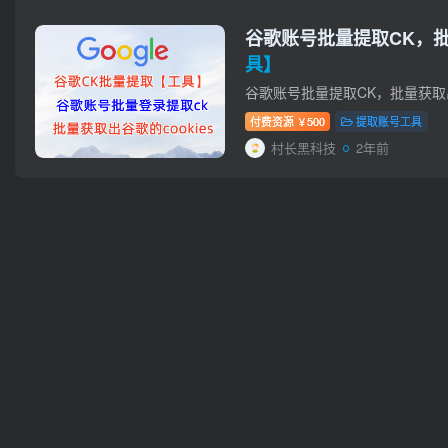
谷歌账号批量提取CK，批
具】
付费资源
500
提取账号工具
￥
村长黑科技
2年前