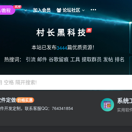
实用
加入会员
论坛社区
/教程
村 长 黑 科 技
本站已发布
篇优质资源！
3444
热搜词：
引流
邮件
谷歌留痕
工具
提取群员
发帖
排名
用 空格 隔开搜索!
软件定做
系统
价格实惠
不负责!
件开发定制，联系客服QQ：764341854
实用软
不负责!