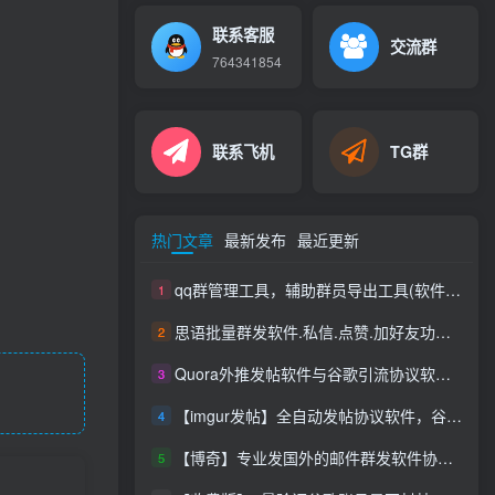
联系客服
交流群
764341854
联系飞机
TG群
热门文章
最新发布
最近更新
qq群管理工具，辅助群员导出工具(软件批量导出好帮手：QQ群成员一键提取，QQ群员提取
1
思语批量群发软件.私信.点赞.加好友功能+查询手机是否已注册账号
2
Quora外推发帖软件与谷歌引流协议软件，推广_营销软件
3
【imgur发帖】全自动发帖协议软件，谷歌搜索引流推广软件
4
【博奇】专业发国外的邮件群发软件协议，邮件群发软件协议|支持网址|发送速度快|效果好|你不限制内容和行业
5