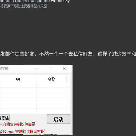
 off a cliff let me see the whole sky.
你将我推下悬崖让我看清整片天空
群发邮件提醒好友，不然一个一个去私信好友，这样子减少效率