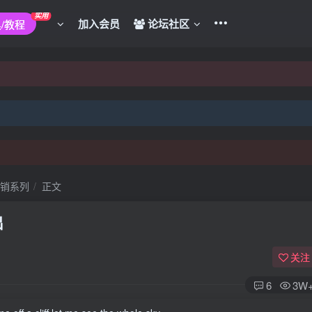
不负责!
实用
加入会员
论坛社区
/教程
不负责!
营销系列
正文
出
关注
6
3W