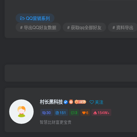
QQ营销系列
# 导出QQ好友数据
# 获取qq全部好友
# 资料导出
村长黑科技
关注
30
151
3
6
154W+
智慧比财富更宝贵