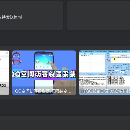
发送html
QQ好友数据，获取全部好友资料导出
QQ空间访客提取器,无限裂变采集协议软件,最新访客批量提取教程,轻松实现辅助引流!