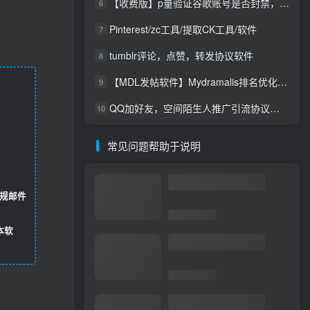
【收费版】p量验证谷歌账号是否封禁，支持账号，无须密码即可查询封禁【谷歌账号检测查询是否封禁】【会员免费使用】
6
Pinterest/zc工具/提取CK工具/软件
7
tumblr评论，点赞，转发协议软件
8
【MDL发帖软件】Mydramalis排名优化自动发帖，谷歌排名优化
9
QQ加好友，空间陌生人推广引流协议软件，评论，点赞，留言，发布说说，陌生人访问留痕软件
10
常见问题帮助于说明
规邮件
本软