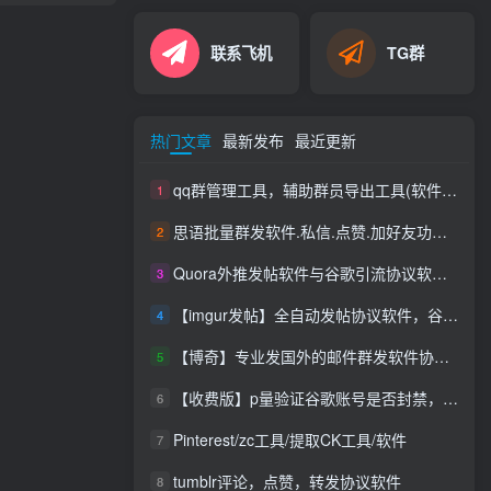
联系飞机
TG群
热门文章
最新发布
最近更新
qq群管理工具，辅助群员导出工具(软件批量导出好帮手：QQ群成员一键提取，QQ群员提取
1
思语批量群发软件.私信.点赞.加好友功能+查询手机是否已注册账号
2
Quora外推发帖软件与谷歌引流协议软件，推广_营销软件
3
【imgur发帖】全自动发帖协议软件，谷歌搜索引流推广软件
4
【博奇】专业发国外的邮件群发软件协议，邮件群发软件协议|支持网址|发送速度快|效果好|你不限制内容和行业
5
【收费版】p量验证谷歌账号是否封禁，支持账号，无须密码即可查询封禁【谷歌账号检测查询是否封禁】【会员免费使用】
6
Pinterest/zc工具/提取CK工具/软件
7
tumblr评论，点赞，转发协议软件
8