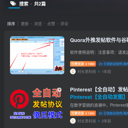
搜索
共2篇
排序
更新
浏览
点赞
评论
Quora外推发帖软件与
付费资源
1988
引流协议软件|海
￥
村长黑科技
1年前
Pinterest【全自
Pinterest【全自动发图】
付费资源
1500
引流协议软件|海
￥
村长黑科技
2年前