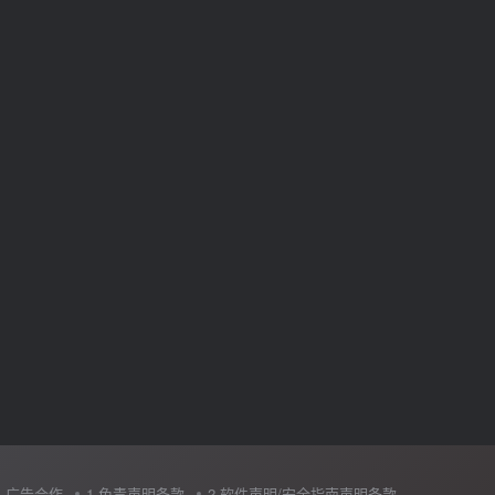
广告合作
1.免责声明条款
2.软件声明/安全指南声明条款