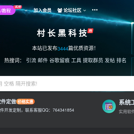
实用
加入会员
论坛社区
/教程
村 长 黑 科 技
本站已发布
篇优质资源！
3444
热搜词：
引流
邮件
谷歌留痕
工具
提取群员
发帖
排名
用 空格 隔开搜索!
软件定做
系统
价格实惠
不负责!
件开发定制，联系客服QQ：764341854
实用软
不负责!