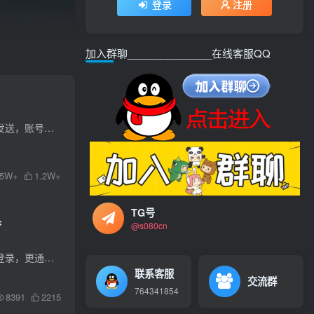
登录
注册
加入群聊_______________在线客服QQ
软件使用说明：注意事项：请发送不要发送太快，太快会发送失败，最好设置延迟久点这样子能一直长久发送，账号目前测试没限制发送多少，目前测试一直没有死号现象，连接也不会被封，尽情发送软件...
5W+
1.2W+
TG号
具
@s080cn
在数字营销的浪潮中，Pinterest批量发帖协议软件崭露头角，成为推广者的新宠。这款软件不仅支持自动登录，更通过智能插入关键词和话题，大幅提升发帖效率。辅助操作：用户只需简单设置，软件便...
联系客服
交流群
764341854
8391
2215